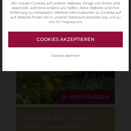
Unsere Panorama
Wir nutzen Cookies auf unserer Website. Einige von ihnen sind
essenziell, während andere uns helfen, diese Website und Ihre
Urlaubs-Angebote
Erfahrung zu verbessern. Weitere Informationen zu Cookies auf
auf Website finden Sie in unserer
Datenschutzerklärung
und zu
uns im
Impressum
.
COOKIES AKZEPTIEREN
DAS GANZE ÖTZTAL IM
Cookies ablehnen
SOMMER ERLEBEN
N
WEITERLESEN
7 NÄCHTE INKL. ÖTZTAL
INSIDE SUMMER CARD