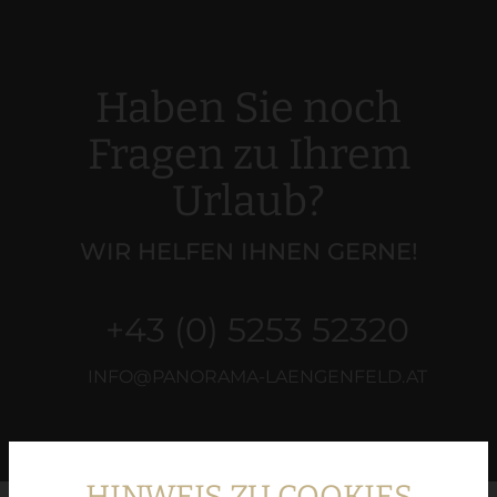
Haben Sie noch
Fragen zu Ihrem
Urlaub?
WIR HELFEN IHNEN GERNE!
+43 (0) 5253 52320
INFO@PANORAMA-LAENGENFELD.AT
HINWEIS ZU COOKIES