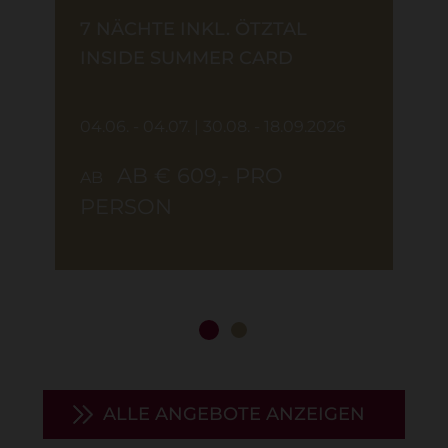
7 NÄCHTE INKL. ÖTZTAL
INSIDE SUMMER CARD
04.06. - 04.07. | 30.08. - 18.09.2026
AB € 609,- PRO
AB
PERSON
ALLE ANGEBOTE ANZEIGEN