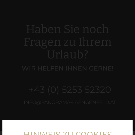
Haben Sie noch
Fragen zu Ihrem
Urlaub?
WIR HELFEN IHNEN GERNE!
+43 (0) 5253 52320
INFO@PANORAMA-LAENGENFELD.AT
HINWEIS ZU COOKIES