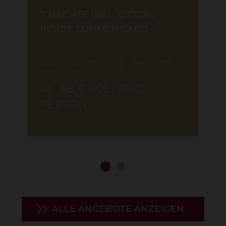
7 NÄCHTE INKL. ÖTZTAL
INSIDE SUMMER CARD
04.06. - 04.07. | 30.08. - 18.09.2026
AB € 609,- PRO
AB
PERSON
ALLE ANGEBOTE ANZEIGEN